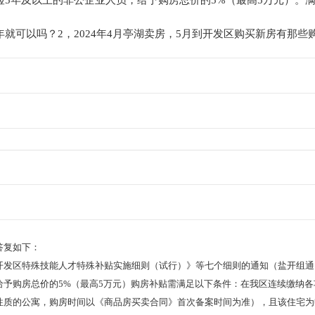
险5年及以上的非公企业人员，给予购房总价的5%（最高5万元）。
就可以吗？2，2024年4月亭湖卖房，5月到开发区购买新房有那些
答复如下：
开发区特殊技能人才特殊补贴实施细则（试行）》等七个细则的通知（盐开组通〔
给予购房总价的5%（最高5万元）购房补贴需满足以下条件：在我区连续缴纳各
性质的公寓，购房时间以《商品房买卖合同》首次备案时间为准），且该住宅为